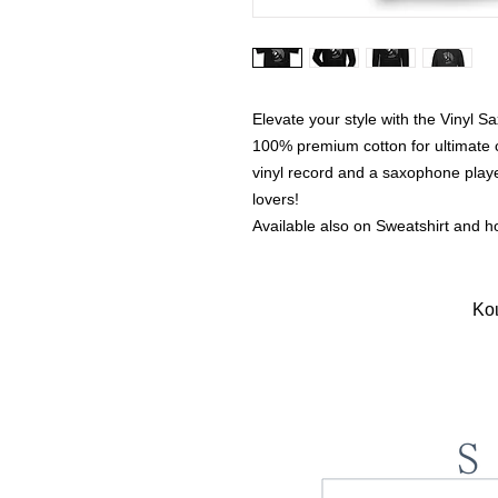
Elevate your style with the Vinyl S
100% premium cotton for ultimate c
vinyl record and a saxophone player 
lovers!
Available also on Sweatshirt and h
Κοι