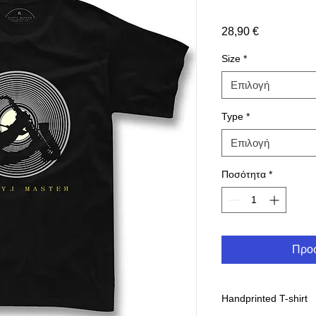
Τιμή
28,90 €
Size
*
Επιλογή
Type
*
Επιλογή
Ποσότητα
*
Προσ
Handprinted T-shirt