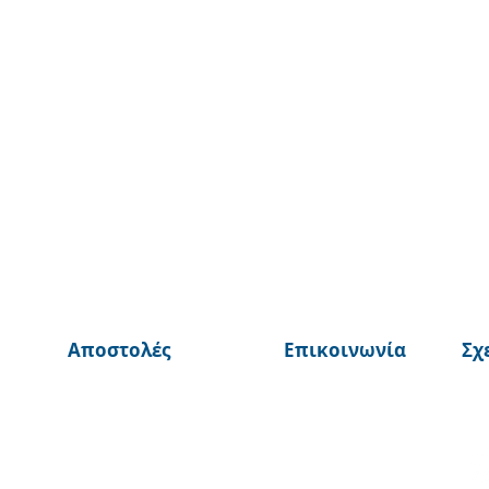
Αποστολές
Επικοινωνία
Σχ
© 2025 από ©BurnTheBeans Ολα τα δικαιώματα διατηρούνται
Αθηνα, Ελλάδα
johnmalax@gmail.com
+30 6937951105