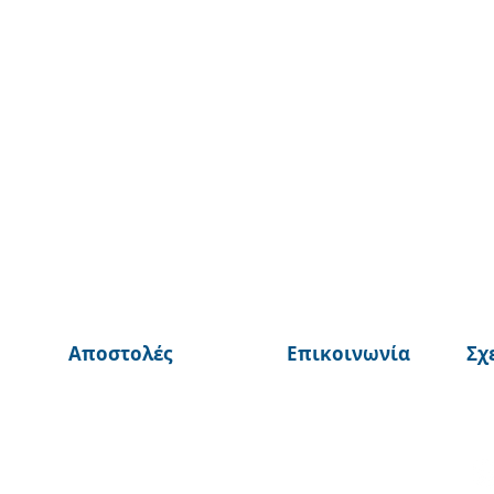
Αποστολές
Επικοινωνία
Σχ
© 2025 από ©BurnTheBeans Ολα τα δικαιώματα διατηρούνται
Αθηνα, Ελλάδα
johnmalax@gmail.com
+30 6937951105