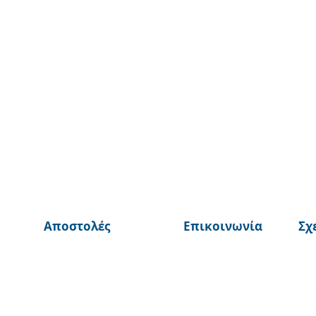
Αποστολές
Επικοινωνία
Σχ
© 2025 από ©BurnTheBeans Ολα τα δικαιώματα διατηρούνται
Αθηνα, Ελλάδα
johnmalax@gmail.com
+30 6937951105